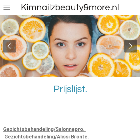
Kimnailzbeauty&more.nl
Ga
direct
naar
de
hoofdinhoud
Prijslijst.
Gezichtsbehandeling/Salonnepro.
Gezichtsbehandeling/Alissi Brontë.