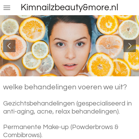
Kimnailzbeauty&more.nl
Ga
direct
naar
de
hoofdinhoud
welke behandelingen voeren we uit?
Gezichtsbehandelingen (gespecialiseerd in
anti-aging, acne, relax behandelingen).
Permanente Make-up (Powderbrows &
Combibrows).